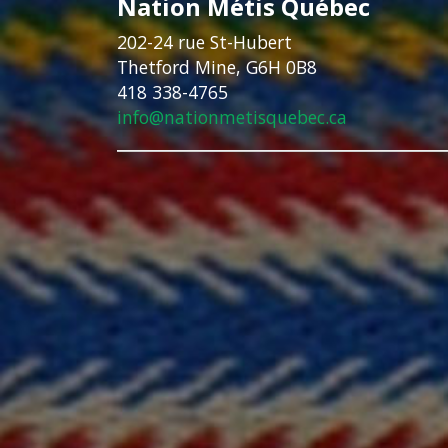
Nation Métis Québec
202-24 rue St-Hubert
Thetford Mine, G6H 0B8
418 338-4765
info@nationmetisquebec.ca